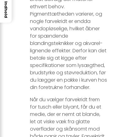
Indhold
ethvert behov.
Pigmenttætheden varierer, og
nogle farvekridt er endda
vandopløselige, hvilket åbner
for spændende
blandingsteknikker og akvarel-
lignende effekter. Derfor kan det
betale sig at kigge efter
specifikationer som lysægthed,
brudstyrke og støvreduktion, før
du lægger en pakke i kurven hos
din foretrukne forhandler.
Når du vælger farvekridt frem
for tusch eller blyant, får du et
medie, der er nemt at blande,
let at viske væk fra glatte
overflader og skånsomt mod
både papir og tavler. Farvekridt