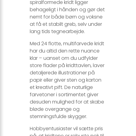
spiralformede kridt ligger
behageligt i hånden og gør det
nemt for både børn og voksne
at få et stabilt greb, selv under
lang tids tegnearbejde.
Med 24 flotte, multifarvede kridt
har du altid den rette nuance
klar – uanset om du udfylder
store flader på kridttavlen, laver
detaljerede illustrationer på
papir eller giver sten og karton
et kreativt pift. De naturlige
farvetoner i sortimentet giver
desuden mulighed for at skabe
bløde overgange og
stemningsfulde skygger.
Hobbyentusiaster vil sætte pris
på, at kridtene er robuste nok til