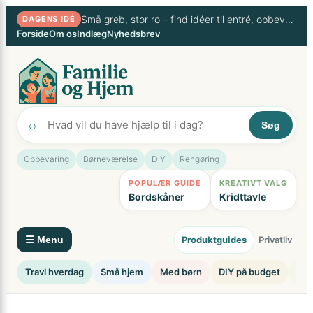
Spring
Små greb, stor ro – find idéer til entré, opbevaring og travle hverdage
DAGENS IDÉ
til
Forside
Om os
Indlæg
Nyhedsbrev
indhold
⌕
Søg
Opbevaring
Børneværelse
DIY
Rengøring
POPULÆR GUIDE
KREATIVT VALG
Bordskåner
Kridttavle
Produktguides
Privatliv
☰ Menu
Travl hverdag
Små hjem
Med børn
DIY på budget
Ryd