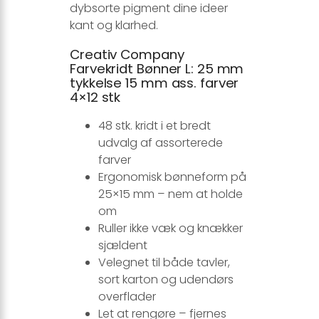
dybsorte pigment dine ideer
kant og klarhed.
Creativ Company
Farvekridt Bønner L: 25 mm
tykkelse 15 mm ass. farver
4×12 stk
48 stk. kridt i et bredt
udvalg af assorterede
farver
Ergonomisk bønneform på
25×15 mm – nem at holde
om
Ruller ikke væk og knækker
sjældent
Velegnet til både tavler,
sort karton og udendørs
overflader
Let at rengøre – fjernes