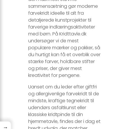
sammensætning gør moderne
farvekridt ideelle til alt fra
detaljerede kunstprojekter til
farverige indlæringsaktiviteter
med børn. På Kridttavle.dk
undersøger vi de mest
populære mærker og pakker, så
du hurtigt kan få et overblik over
stærke farver, holdbare stifter
og priser, der giver mest
kreativitet for pengene.
Uanset om du leder efter giftfri
og allergivenlige farvekridt til de
mindste, kraftige tegnekridt til
udendørs asfaltkunst eller
klassiske kridtpinde til din
hjemmetavle, findes der i dag et
→
bredt udvalg, der matcher