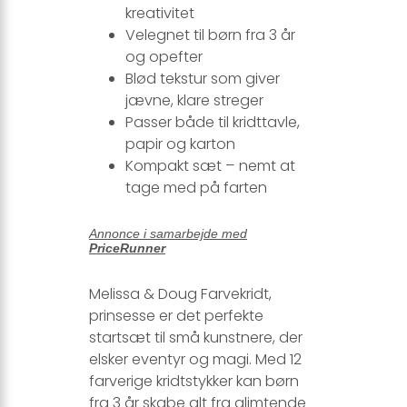
kreativitet
Velegnet til børn fra 3 år
og opefter
Blød tekstur som giver
jævne, klare streger
Passer både til kridttavle,
papir og karton
Kompakt sæt – nemt at
tage med på farten
Annonce i samarbejde med
PriceRunner
Melissa & Doug Farvekridt,
prinsesse er det perfekte
startsæt til små kunstnere, der
elsker eventyr og magi. Med 12
farverige kridtstykker kan børn
fra 3 år skabe alt fra glimtende