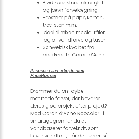
Blød konsistens sikrer glat
og jævn farvelægning
Fæstner på papir, karton,
træ, sten m.m.
Ideel til mixed media; tåler
lag af vandfarve og tusch
Schweizisk kvalitet fra
anerkendte Caran d’Ache
Annonce i samarbejde med
PriceRunner
Drømmer du om dybe,
mættede farver, der bevarer
deres glød projekt efter projekt?
Med Caran d’Ache Neocolor 1 i
smaragdgrøn får du et
vandbaseret farvekridt, som
bliver vandtæt, når det tørrer, så