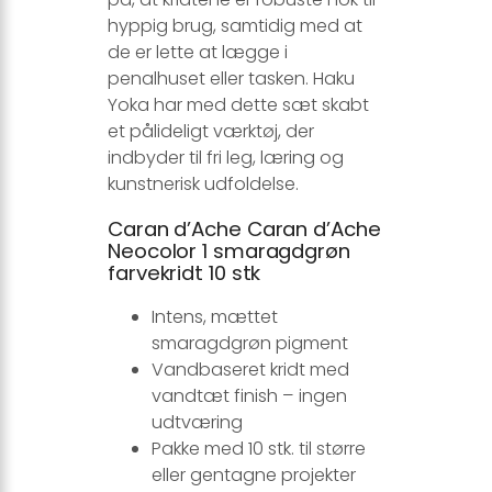
hyppig brug, samtidig med at
de er lette at lægge i
penalhuset eller tasken. Haku
Yoka har med dette sæt skabt
et pålideligt værktøj, der
indbyder til fri leg, læring og
kunstnerisk udfoldelse.
Caran d’Ache Caran d’Ache
Neocolor 1 smaragdgrøn
farvekridt 10 stk
Intens, mættet
smaragdgrøn pigment
Vandbaseret kridt med
vandtæt finish – ingen
udtværing
Pakke med 10 stk. til større
eller gentagne projekter