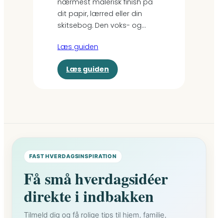
nærmest malerisk finish på
g
e
dit papir, lærred eller din
ø
n
skitsebog. Den voks- og…
r
s
i
k
n
Læs guiden
r
g
a
:
:
Læs guiden
p
t
F
k
r
a
e
i
r
m
n
v
i
-
e
f
m
o
æ
r
t
FAST HVERDAGSINSPIRATION
-
t
t
e
Få små hverdagsidéer
r
d
direkte i indbakken
i
e
n
o
g
l
Tilmeld dig og få rolige tips til hjem, familie,