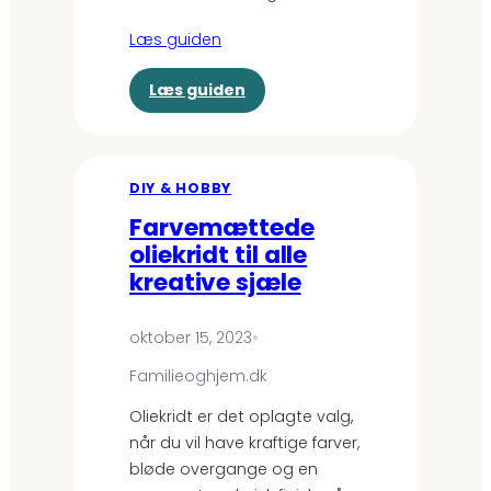
a
d
Læs guiden
e
v
:
Læs guiden
æ
D
r
e
e
n
l
s
s
DIY & HOBBY
t
e
Farvemættede
o
t
oliekridt til alle
r
s
e
kreative sjæle
k
f
i
o
n
oktober 15, 2023
•
r
n
å
e
Familieoghjem.dk
r
n
s
Oliekridt er det oplagte valg,
d
r
e
når du vil have kraftige farver,
e
u
bløde overgange og en
n
d