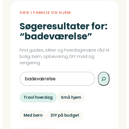
SØG I FAMILIE OG HJEM
Søgeresultater for:
“badeværelse”
Find guides, idéer og hverdagsnære råd til
bolig, børn, opbevaring, DIY, mad og
rengøring.
Søg
Travl hverdag
Små hjem
Med børn
DIY på budget