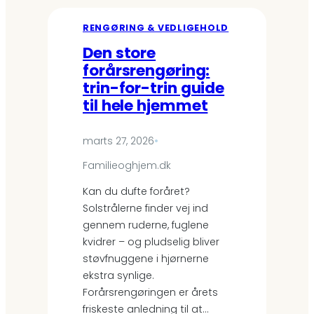
r
v
RENGØRING & VEDLIGEHOLD
e
Den store
l
forårsrengøring:
k
a
trin-for-trin guide
l
til hele hjemmet
k
!
S
marts 27, 2026
•
å
Familieoghjem.dk
d
a
Kan du dufte foråret?
n
Solstrålerne finder vej ind
b
gennem ruderne, fuglene
l
kvidrer – og pludselig bliver
i
v
støvfnuggene i hjørnerne
e
ekstra synlige.
r
Forårsrengøringen er årets
b
friskeste anledning til at…