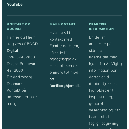
YouTube
KONTAKT OG
MAILKONTAKT
PRAKTISK
UDGIVER
INFORMATION
Hvis du vil i
Familie og Hjem
En del af
kontakt med
udgives af
BGGD
artiklerne på
Familie og Hjem,
Digital
siden er
så skriv til
CVR: 34482853
udarbejdet med
bggd@bggd.dk
Dalgas Boulevard
hjælp fra AI. Vigtig
Husk at mærke
48, 2000
information bør
emnefeltet med
Frederiksberg,
derfor altid
att:
Danmark
dobbelttjekkes.
familieoghjem.dk
.
Kontakt på
Indholdet er til
adressen er ikke
inspiration og
mulig.
generel
vejledning og kan
ikke erstatte
faglig rådgivning i