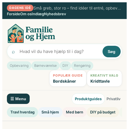
Spring
Små greb, stor ro – find idéer til entré, opbevaring og travle hverdage
DAGENS IDÉ
til
Forside
Om os
Indlæg
Nyhedsbrev
indhold
⌕
Søg
Opbevaring
Børneværelse
DIY
Rengøring
POPULÆR GUIDE
KREATIVT VALG
Bordskåner
Kridttavle
Produktguides
Privatliv
☰ Menu
Travl hverdag
Små hjem
Med børn
DIY på budget
Ryd