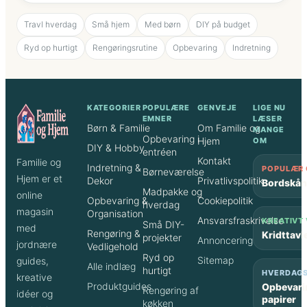
e
s
Travl hverdag
Små hjem
Med børn
DIY på budget
j
æ
Ryd op hurtigt
Rengøringsrutine
Opbevaring
Indretning
l
e
KATEGORIER
POPULÆRE
GENVEJE
LIGE NU
EMNER
LÆSER
Børn & Familie
Om Familie og
MANGE
Opbevaring i
Hjem
OM
DIY & Hobby
entréen
Kontakt
Familie og
Indretning &
POPULÆR 
Børneværelse
Hjem er et
Dekor
Privatlivspolitik
Bordskån
Madpakke og
online
Opbevaring &
Cookiepolitik
hverdag
magasin
Organisation
Ansvarsfraskrivelse
KREATIVT
Små DIY-
med
Rengøring &
Kridttavl
projekter
Annoncering
jordnære
Vedligehold
Ryd op
Sitemap
guides,
Alle indlæg
hurtigt
HVERDAGS
kreative
Produktguides
Opbevari
Rengøring af
idéer og
papirer
køkken