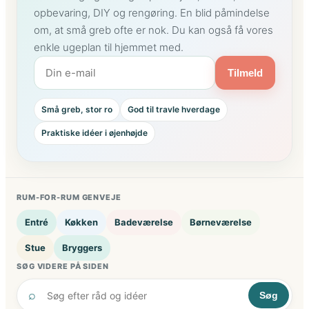
u
i
opbevaring, DIY og rengøring. En blid påmindelse
i
e
om, at små greb ofte er nok. Du kan også få vores
d
k
e
enkle ugeplan til hjemmet med.
r
t
i
Tilmeld
i
d
l
t
h
t
Små greb, stor ro
God til travle hverdage
e
i
l
Praktiske idéer i øjenhøjde
l
e
a
h
l
j
l
e
e
RUM-FOR-RUM GENVEJE
m
k
m
r
Entré
Køkken
Badeværelse
Børneværelse
e
e
Stue
Bryggers
t
a
t
SØG VIDERE PÅ SIDEN
i
⌕
v
Søg