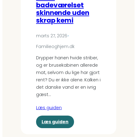
badeværelset
skinnende uden
skrap kemi
marts 27, 2026
•
Familieoghjem.dk
Drypper hanen hvide striber,
og er brusekabinen allerede
mat, selvom du lige har gjort
rent? Du er ikke alene. Kalken i
det danske vand er en ivrig
gæst…
Læs guiden
:
Læs guiden
F
a